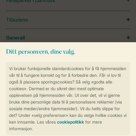
Ferieparker i Danmark
Tilbudene
Generall
Service
Betalingsmuligheder
Sikker og rask online booking
Sikker datahåndtering
Sikker betaling
Kontroll over ditt eget personvern