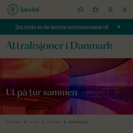
Parker
Mine
Toggle
MEN
bestillinger
the
my
Dra nytte av de laveste sommerprisene nå
account
dropdown
Attraksjoner i Danmark
Ut på tur
sammen
Startside
Lande
Danmark
Attraksjoner