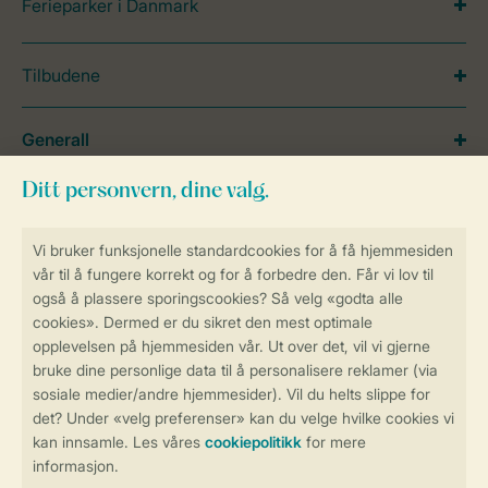
Ferieparker i Danmark
Tilbudene
Generall
Service
Betalingsmuligheder
Sikker og rask online booking
Sikker datahåndtering
Sikker betaling
Kontroll over ditt eget personvern