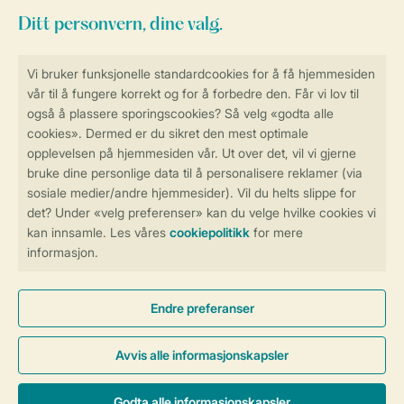
Service
Betalingsmuligheder
Sikker og rask online booking
Sikker datahåndtering
Sikker betaling
Kontroll over ditt eget personvern
Mer info og preferanser
Generelle betingelser
Persondatapolitik
Cookies og bannere