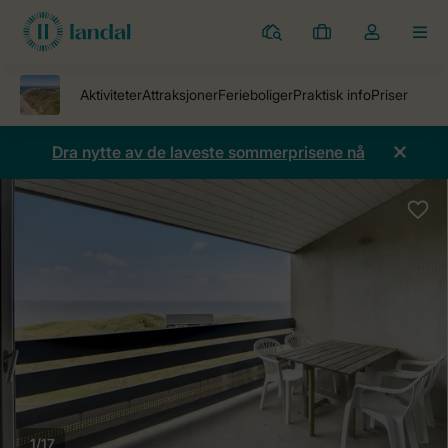
Parker
Mine
Toggle
MEN
bestillinger
the
my
account
dropdown
Dra nytte av de laveste sommerprisene nå
1/17