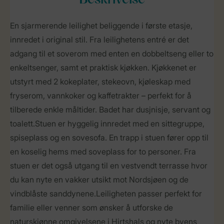
Beskrivelse
En sjarmerende leilighet beliggende i første etasje,
innredet i original stil. Fra leilighetens entré er det
adgang til et soverom med enten en dobbeltseng eller to
enkeltsenger, samt et praktisk kjøkken. Kjøkkenet er
utstyrt med 2 kokeplater, stekeovn, kjøleskap med
fryserom, vannkoker og kaffetrakter – perfekt for å
tilberede enkle måltider. Badet har dusjnisje, servant og
toalett.Stuen er hyggelig innredet med en sittegruppe,
spiseplass og en sovesofa. En trapp i stuen fører opp til
en koselig hems med soveplass for to personer. Fra
stuen er det også utgang til en vestvendt terrasse hvor
du kan nyte en vakker utsikt mot Nordsjøen og de
vindblåste sanddynene.Leiligheten passer perfekt for
familie eller venner som ønsker å utforske de
naturskjønne omgivelsene i Hirtshals og nyte byens