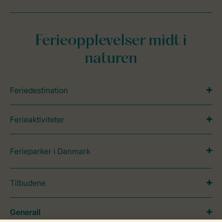
Ferieopplevelser midt i
naturen
Feriedestination
Ferieaktiviteter
Ferieparker i Danmark
Tilbudene
Generall