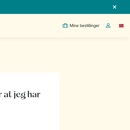
Mine bestillinger
Switc
Toggle the m