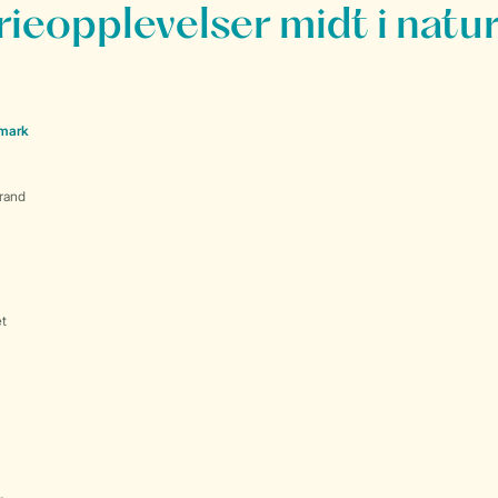
rieopplevelser midt i natu
nmark
rand
et