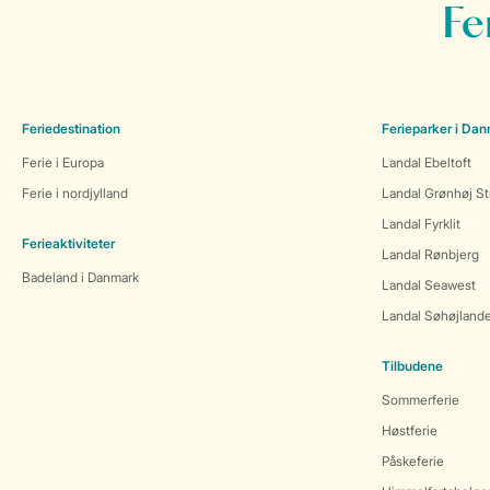
Fe
Feriedestination
Ferieparker i Da
Ferie i Europa
Landal Ebeltoft
Ferie i nordjylland
Landal Grønhøj St
Landal Fyrklit
Ferieaktiviteter
Landal Rønbjerg
Badeland i Danmark
Landal Seawest
Landal Søhøjland
Tilbudene
Sommerferie
Høstferie
Påskeferie