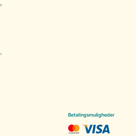
et
n
Betalingsmuligheder