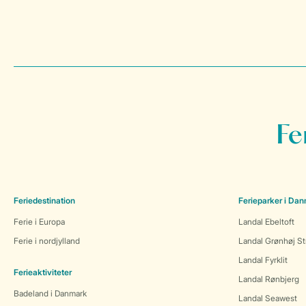
Fe
Feriedestination
Ferieparker i Da
Ferie i Europa
Landal Ebeltoft
Ferie i nordjylland
Landal Grønhøj St
Landal Fyrklit
Ferieaktiviteter
Landal Rønbjerg
Badeland i Danmark
Landal Seawest