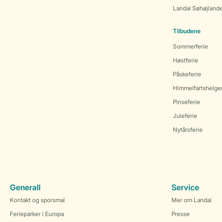
Landal Søhøjland
Tilbudene
Sommerferie
Høstferie
Påskeferie
Himmelfartshelge
Pinseferie
Juleferie
Nytårsferie
Generall
Service
Kontakt og sporsmal
Mer om Landal
Ferieparker i Europa
Presse