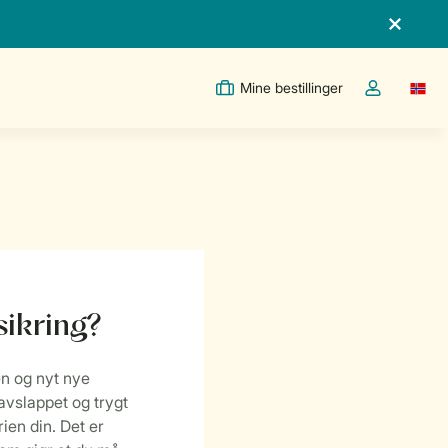
Mine bestillinger
Switc
Toggle the m