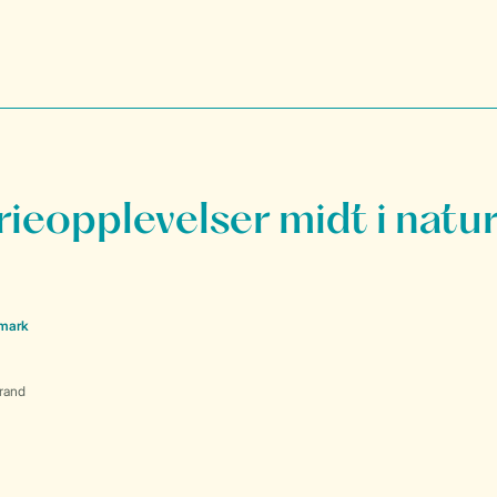
rieopplevelser midt i natu
nmark
rand