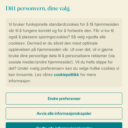
Service
Betalingsmuligheder
Sikker og rask online booking
Sikker datahåndtering
Sikker betaling
Kontroll over ditt eget personvern
Mer info og preferanser
Generelle betingelser
Persondatapolitik
Cookies og bannere