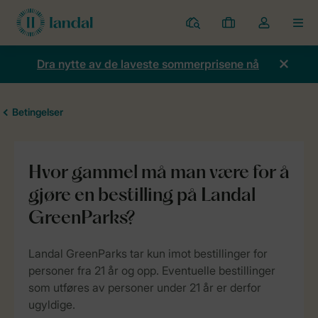
Parker
Mine
Toggle
MEN
bestillinger
the
my
Dra nytte av de laveste sommerprisene nå
account
dropdown