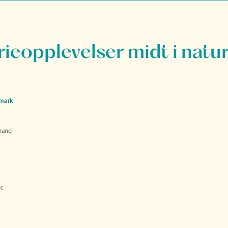
rieopplevelser midt i natu
nmark
rand
et