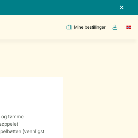
Mine bestillinger
Switc
Toggle the m