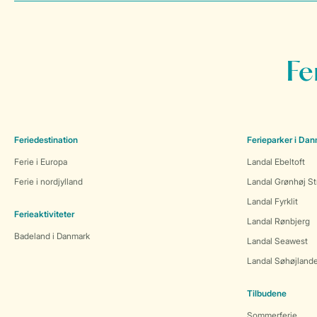
Fe
Feriedestination
Ferieparker i Da
Ferie i Europa
Landal Ebeltoft
Ferie i nordjylland
Landal Grønhøj St
Landal Fyrklit
Ferieaktiviteter
Landal Rønbjerg
Badeland i Danmark
Landal Seawest
Landal Søhøjland
Tilbudene
Sommerferie