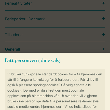
Ferieaktiviteter
Ferieparker i Danmark
Tilbudene
Generall
Service
Betalingsmuligheder
Sikker og rask online booking
Sikker datahåndtering
Sikker betaling