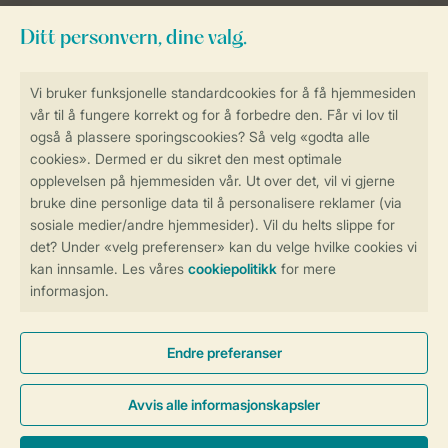
Service
Betalingsmuligheder
Sikker og rask online booking
Sikker datahåndtering
Sikker betaling
Kontroll over ditt eget personvern
Mer info og preferanser
Generelle betingelser
Persondatapolitik
Cookies og bannere