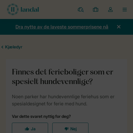
Parker
Mine
Toggle
MEN
bestillinger
the
my
Dra nytte av de laveste sommerprisene nå
account
dropdown