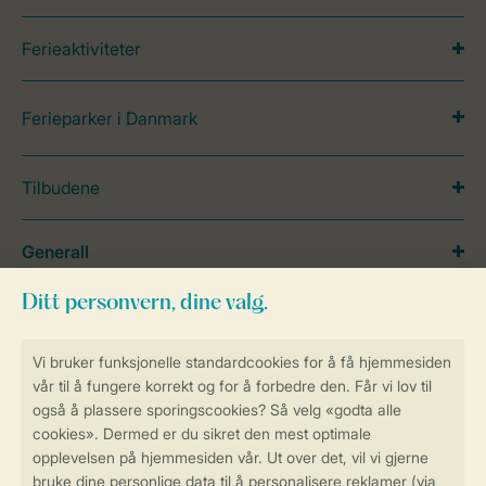
Ferieaktiviteter
Ferieparker i Danmark
Tilbudene
Generall
Service
Betalingsmuligheder
Sikker og rask online booking