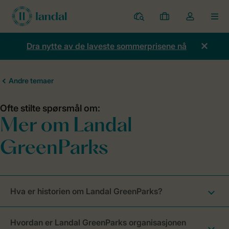
Parker
Mine
Toggle
MEN
bestillinger
the
my
Dra nytte av de laveste sommerprisene nå
account
dropdown
Hva er historien om Landal GreenParks?
Hvordan er Landal GreenParks organisasjonen