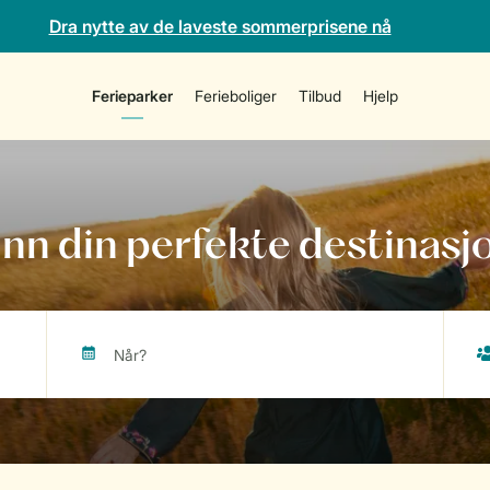
Dra nytte av de laveste sommerprisene nå
Ferieparker
Ferieboliger
Tilbud
Hjelp