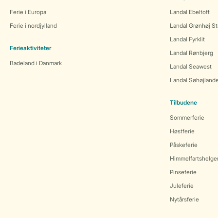
Ferie i Europa
Landal Ebeltoft
Ferie i nordjylland
Landal Grønhøj St
Landal Fyrklit
Ferieaktiviteter
Landal Rønbjerg
Badeland i Danmark
Landal Seawest
Landal Søhøjland
Tilbudene
Sommerferie
Høstferie
Påskeferie
Himmelfartshelge
Pinseferie
Juleferie
Nytårsferie