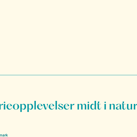
rieopplevelser midt i natu
nmark