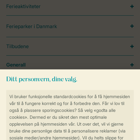
Ferieaktiviteter
Ferieparker i Danmark
Tilbudene
Generall
Service
Betalingsmuligheder
Sikker og rask online booking
Sikker datahåndtering