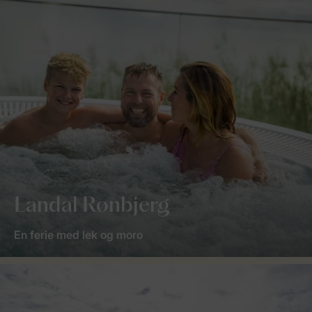
Landal Rønbjerg
En ferie med lek og moro