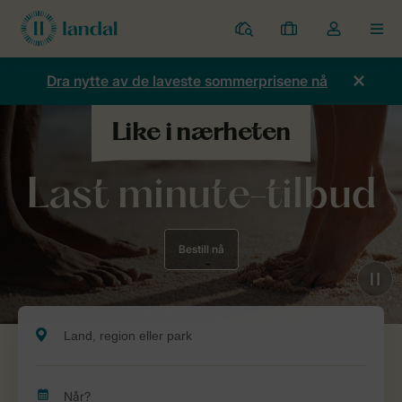
Parker
Mine
Toggle
MEN
bestillinger
the
my
Dra nytte av de laveste sommerprisene nå
account
dropdown
Last minute-tilbud
Bestill nå