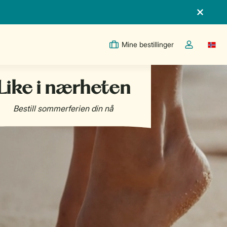
Mine bestillinger
Switc
Toggle the m