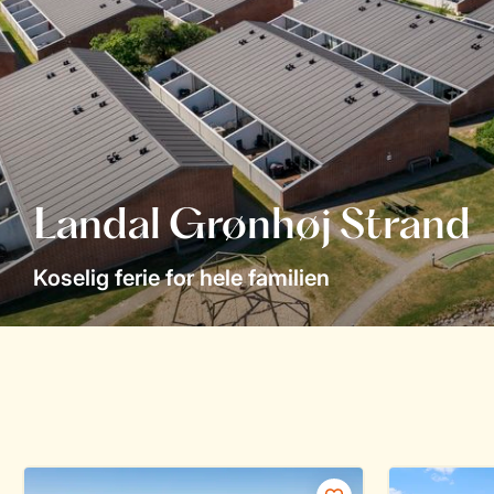
Landal Grønhøj Strand
Koselig ferie for hele familien