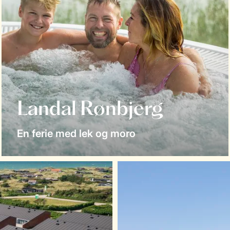
Landal Rønbjerg
En ferie med lek og moro