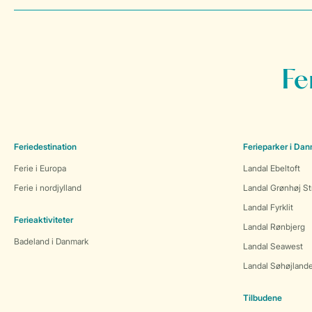
Fe
Feriedestination
Ferieparker i Da
Ferie i Europa
Landal Ebeltoft
Ferie i nordjylland
Landal Grønhøj St
Landal Fyrklit
Ferieaktiviteter
Landal Rønbjerg
Badeland i Danmark
Landal Seawest
Landal Søhøjland
Tilbudene