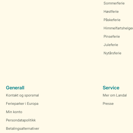
Sommerferie
Høstferie
Påskeferie
Himmelfartshelge
Pinseferie
Juleferie
Nytårsferie
Generall
Service
Kontakt og sporsmal
Mer om Landal
Ferieparker i Europa
Presse
Min konto
Persondatapolitikk
Betalingsalternativer