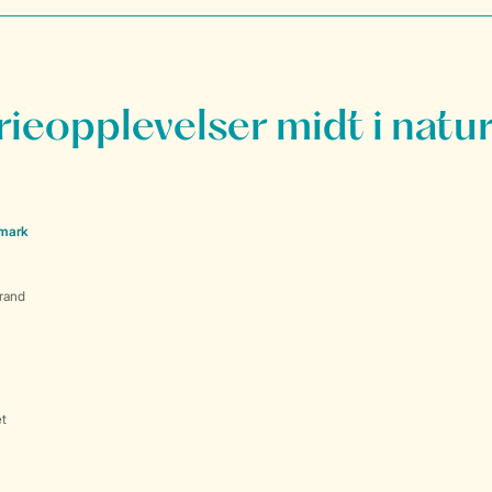
rieopplevelser midt i natu
nmark
rand
et