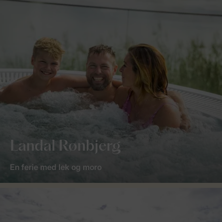
Landal Rønbjerg
En ferie med lek og moro