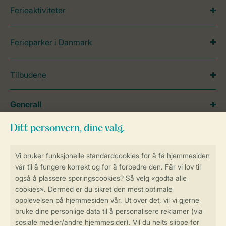
Ferieaktiviteter
Ferieparker i Danmark
Tilbudene
Generall
Service
Betalingsmuligheder
Sikker og rask online booking
Sikker datahåndtering