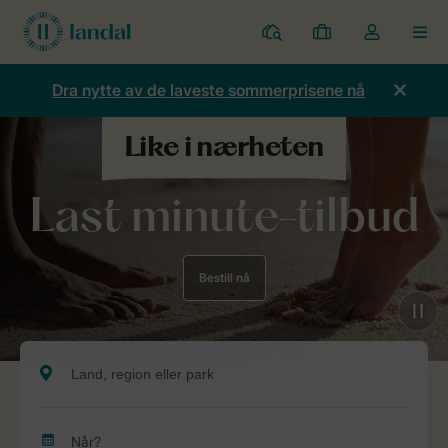
Parker
Mine
Toggle
MEN
bestillinger
the
my
Dra nytte av de laveste sommerprisene nå
account
dropdown
Last minute-tilbud
Bestill nå