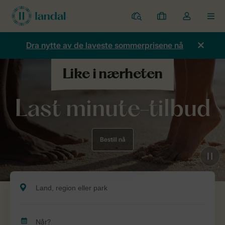
Parker
Mine
Toggle
MEN
bestillinger
the
my
Dra nytte av de laveste sommerprisene nå
account
dropdown
Last minute-tilbud
Bestill nå