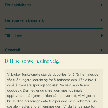
Ferieaktiviteter
Ferieparker i Danmark
Tilbudene
Generall
Service
Betalingsmuligheder
Sikker og rask online booking
Sikker datahåndtering