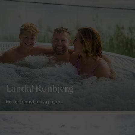
Landal Rønbjerg
En ferie med lek og moro