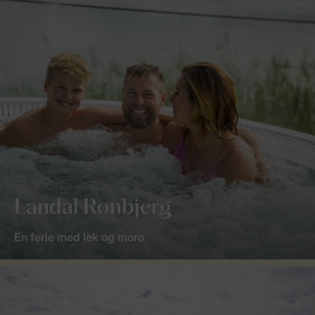
Landal Rønbjerg
En ferie med lek og moro