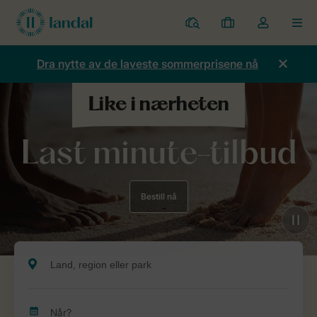
Parker
Mine
Toggle
MEN
bestillinger
the
my
Dra nytte av de laveste sommerprisene nå
account
dropdown
Last minute-tilbud
Bestill nå