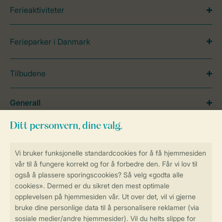
Ferieaktiviteter
Ferieparker i Danmark
Tilbudene
Generall
Service
Betalingsmuligheder
Sikker og rask online booking
Sikker datahåndtering