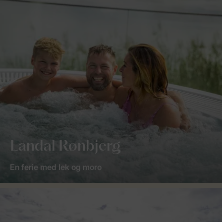
Landal Rønbjerg
En ferie med lek og moro