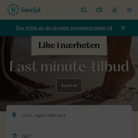
Parker
Mine
Toggle
MEN
bestillinger
the
my
Dra nytte av de laveste sommerprisene nå
account
dropdown
Last minute-tilbud
Bestill nå