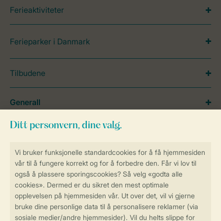
Ferieaktiviteter
Ferieparker i Danmark
Tilbudene
Generall
Service
Betalingsmuligheder
Sikker og rask online booking
Sikker datahåndtering