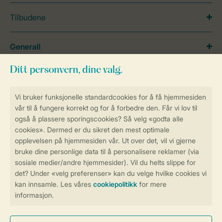
Tilbudene
Generall
Service
Betalingsmuligheder
Sikker og rask online booking
Sikker datahåndtering
Sikker betaling
Kontroll over ditt eget personvern