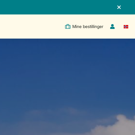
Mine bestillinger
Switc
Toggle the m