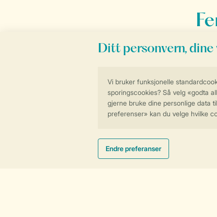
Fe
Feriedestination
Ferieparker i Da
Ferie i Europa
Landal Ebeltoft
Ferie i nordjylland
Landal Grønhøj St
Landal Fyrklit
Ferieaktiviteter
Landal Rønbjerg
Badeland i Danmark
Landal Seawest
Landal Søhøjland
Tilbudene
Sommerferie
Høstferie
Påskeferie