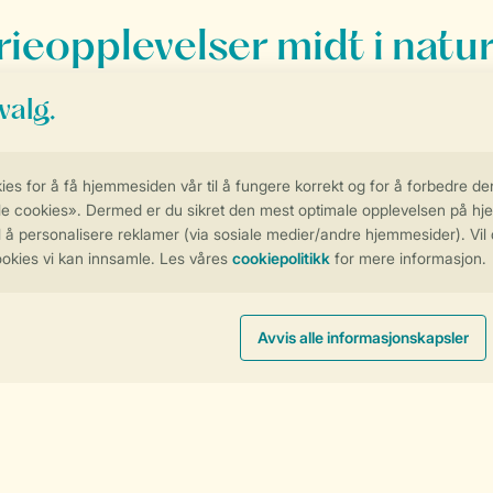
rieopplevelser midt i natu
nmark
rand
et