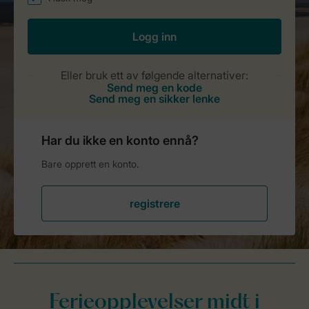
Ferieopplevelser midt i