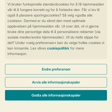
Betalingsmuligheder
Sikker og rask online booking
Sikker datahåndtering
Sikker betaling
Kontroll over ditt eget personvern
Mer info og preferanser
Generelle betingelser
Persondatapolitik
Cookies og bannere
© 2026 Landal