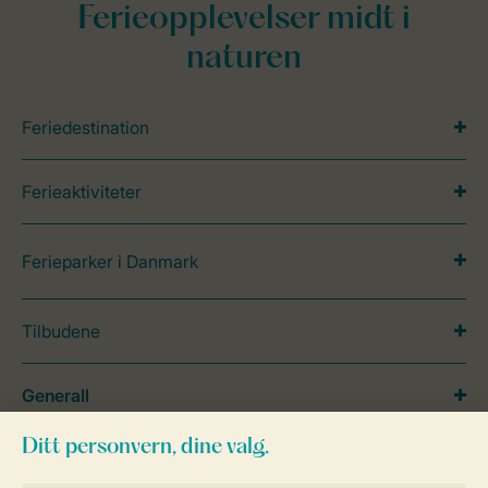
Ferieopplevelser midt i
naturen
Feriedestination
Ferieaktiviteter
Ferieparker i Danmark
Tilbudene
Generall
Service