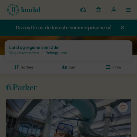
Parker
Mine
Toggle
MEN
bestillinger
the
my
Dra nytte av de laveste sommerprisene nå
account
dropdown