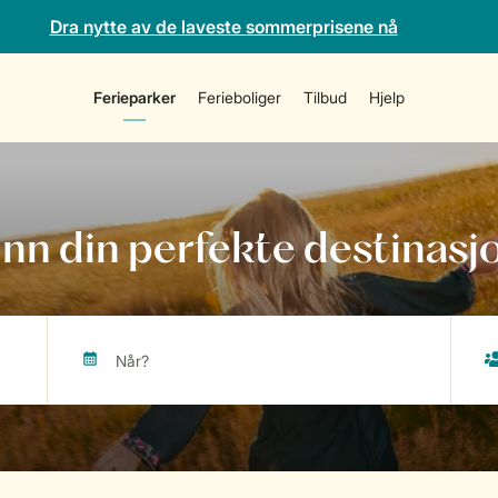
Dra nytte av de laveste sommerprisene nå
Ferieparker
Ferieboliger
Tilbud
Hjelp