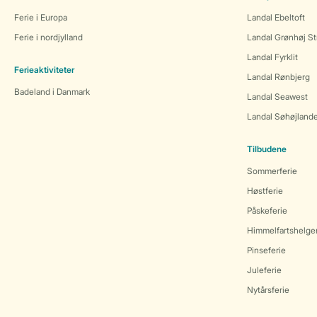
Ferie i Europa
Landal Ebeltoft
Ferie i nordjylland
Landal Grønhøj St
Landal Fyrklit
Ferieaktiviteter
Landal Rønbjerg
Badeland i Danmark
Landal Seawest
Landal Søhøjland
Tilbudene
Sommerferie
Høstferie
Påskeferie
Himmelfartshelge
Pinseferie
Juleferie
Nytårsferie