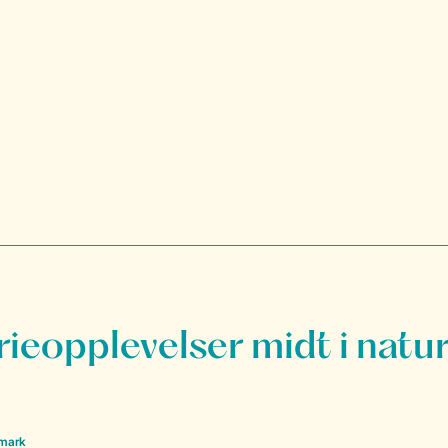
rieopplevelser midt i natu
nmark