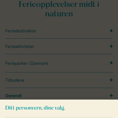
Ferieopplevelser midt i
naturen
Feriedestination
Ferieaktiviteter
Ferieparker i Danmark
Tilbudene
Generall
Service