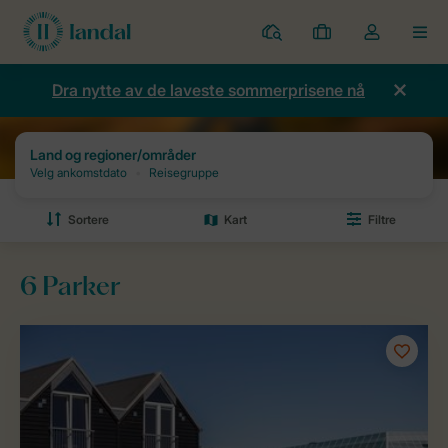
Parker
Mine
Toggle
MEN
bestillinger
the
my
Dra nytte av de laveste sommerprisene nå
account
dropdown