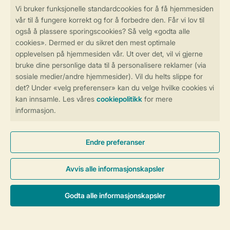
Betalingsmuligheder
Sikker og rask online booking
Sikker datahåndtering
Sikker betaling
Kontroll over ditt eget personvern
Mer info og preferanser
Generelle betingelser
Persondatapolitik
Cookies og bannere
© 2026 Landal