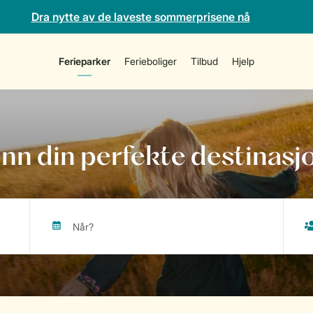
Dra nytte av de laveste sommerprisene nå
Ferieparker
Ferieboliger
Tilbud
Hjelp