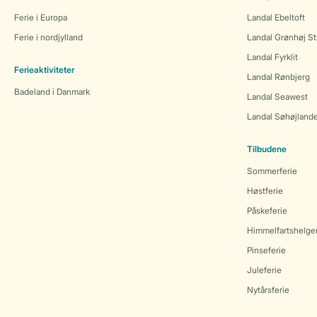
Ferie i Europa
Landal Ebeltoft
Ferie i nordjylland
Landal Grønhøj St
Landal Fyrklit
Ferieaktiviteter
Landal Rønbjerg
Badeland i Danmark
Landal Seawest
Landal Søhøjland
Tilbudene
Sommerferie
Høstferie
Påskeferie
Himmelfartshelge
Pinseferie
Juleferie
Nytårsferie