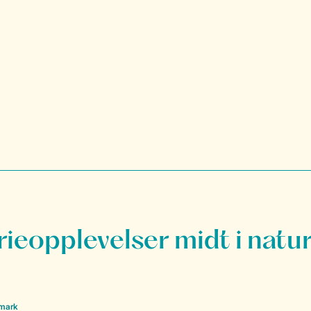
rieopplevelser midt i natu
nmark