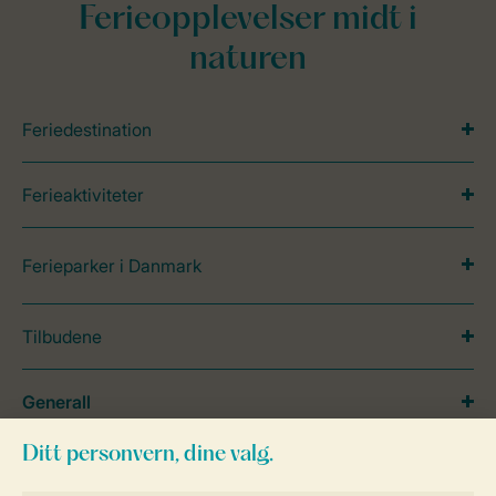
Ferieopplevelser midt i
naturen
Feriedestination
Ferieaktiviteter
Ferieparker i Danmark
Tilbudene
Generall
Service