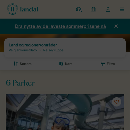
Parker
Mine
Toggle
MEN
bestillinger
the
my
Dra nytte av de laveste sommerprisene nå
account
dropdown