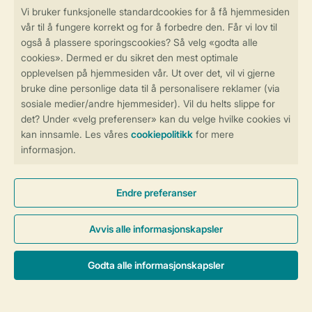
Betalingsmuligheder
Sikker og rask online booking
Sikker datahåndtering
Sikker betaling
Kontroll over ditt eget personvern
Mer info og preferanser
Generelle betingelser
Persondatapolitik
Cookies og bannere
© 2026 Landal