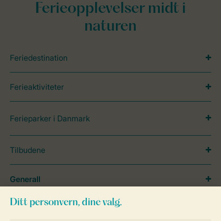
Ferieopplevelser midt i
naturen
Feriedestination
Ferieaktiviteter
Ferieparker i Danmark
Tilbudene
Generall
Service