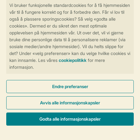
Betalingsmuligheder
Sikker og rask online booking
Sikker datahåndtering
Sikker betaling
Kontroll over ditt eget personvern
Mer info og preferanser
Generelle betingelser
Persondatapolitik
Cookies og bannere
© 2026 Landal