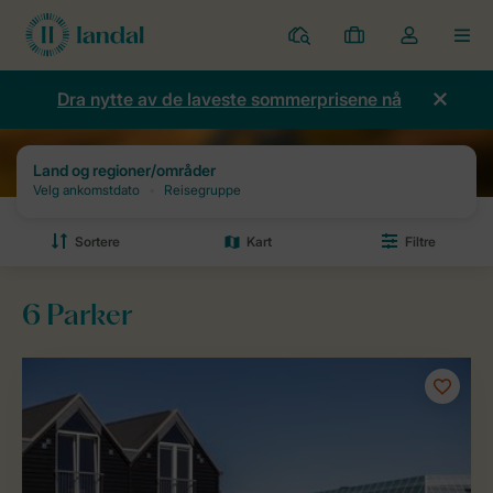
Parker
Mine
Toggle
MEN
bestillinger
the
my
Dra nytte av de laveste sommerprisene nå
account
dropdown