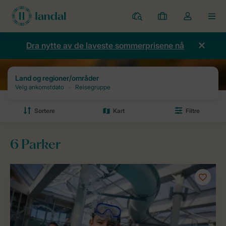
Parker
Mine
Toggle
MEN
bestillinger
the
my
Dra nytte av de laveste sommerprisene nå
account
dropdown