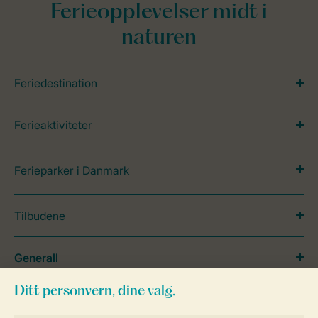
Ferieopplevelser midt i
naturen
Feriedestination
Ferieaktiviteter
Ferieparker i Danmark
Tilbudene
Generall
Service