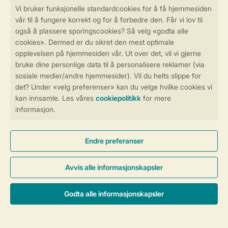
Betalingsmuligheder
Sikker og rask online booking
Sikker datahåndtering
Sikker betaling
Kontroll over ditt eget personvern
Mer info og preferanser
Generelle betingelser
Persondatapolitik
Cookies og bannere
© 2026 Landal