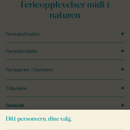
Ferieopplevelser midt i
naturen
Feriedestination
Ferieaktiviteter
Ferieparker i Danmark
Tilbudene
Generall
Service