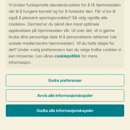
Betalingsmuligheder
Sikker og rask online booking
Sikker datahåndtering
Sikker betaling
Kontroll over ditt eget personvern
Mer info og preferanser
Generelle betingelser
Persondatapolitik
Cookies og bannere
© 2026 Landal