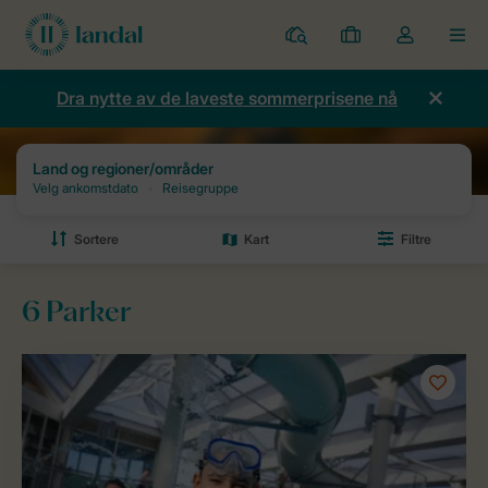
Parker
Mine
Toggle
MEN
bestillinger
the
my
Dra nytte av de laveste sommerprisene nå
account
dropdown