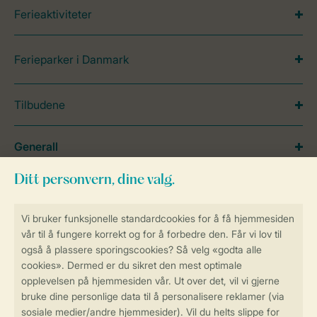
Ferieaktiviteter
Ferieparker i Danmark
Tilbudene
Generall
Service
Betalingsmuligheder
Sikker og rask online booking
Sikker datahåndtering