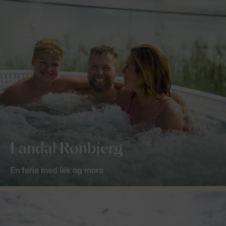
Landal Rønbjerg
En ferie med lek og moro