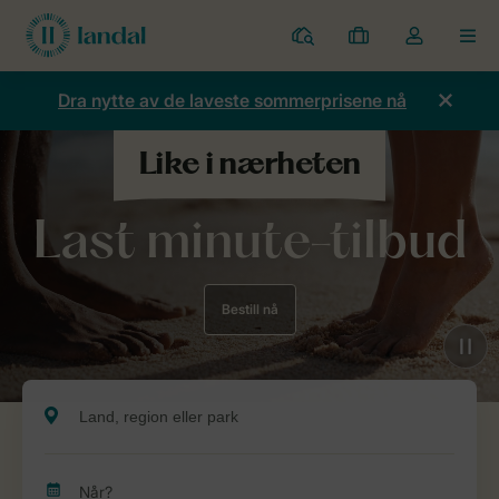
Parker
Mine
Toggle
MEN
bestillinger
the
my
Dra nytte av de laveste sommerprisene nå
account
dropdown
Last minute-tilbud
Bestill nå