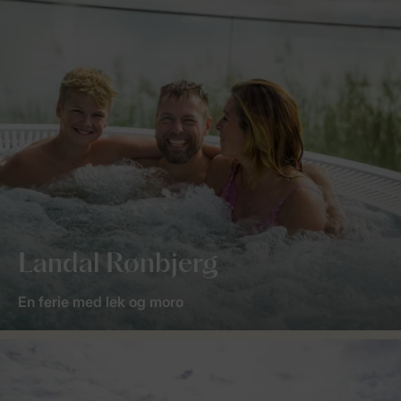
Landal Rønbjerg
En ferie med lek og moro