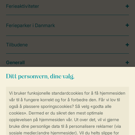
Ferieaktiviteter
Ferieparker i Danmark
Tilbudene
Generall
Service
Betalingsmuligheder
Sikker og rask online booking
Sikker datahåndtering