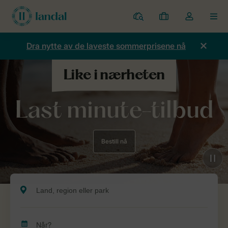
Parker
Mine
Toggle
MEN
bestillinger
the
my
Dra nytte av de laveste sommerprisene nå
account
dropdown
Last minute-tilbud
Bestill nå