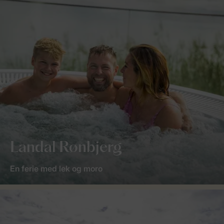
Landal Rønbjerg
En ferie med lek og moro