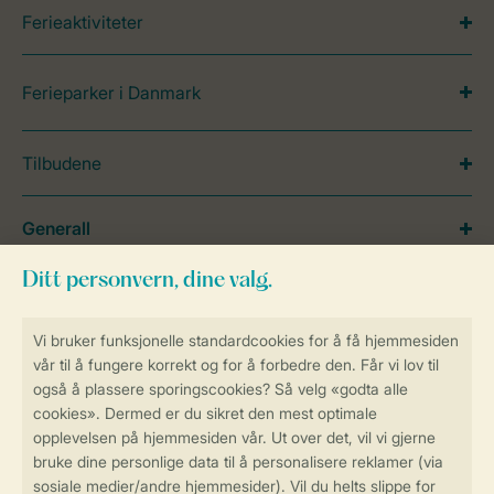
Ferieaktiviteter
Ferieparker i Danmark
Tilbudene
Generall
Service
Betalingsmuligheder
Sikker og rask online booking
Sikker datahåndtering