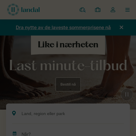
Parker
Mine
Toggle
MEN
bestillinger
the
my
Dra nytte av de laveste sommerprisene nå
account
dropdown
Last minute-tilbud
Bestill nå