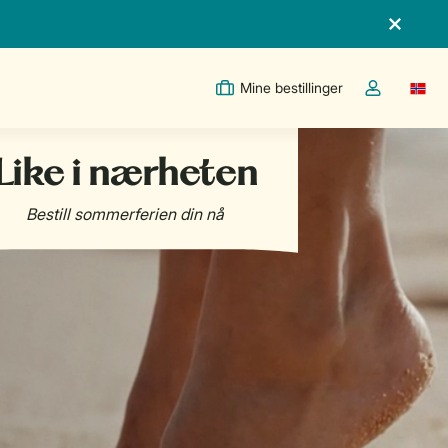
Mine bestillinger
Switc
Toggle the m