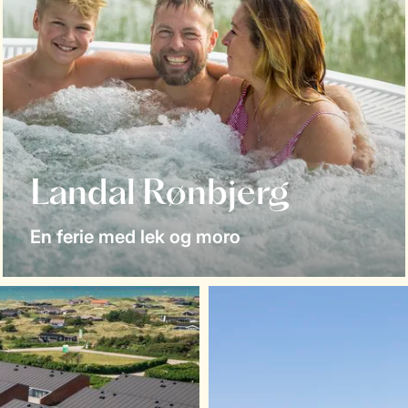
Landal Rønbjerg
En ferie med lek og moro