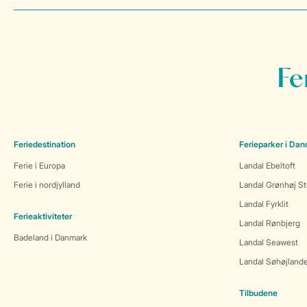
Fe
Feriedestination
Ferieparker i Da
Ferie i Europa
Landal Ebeltoft
Ferie i nordjylland
Landal Grønhøj St
Landal Fyrklit
Ferieaktiviteter
Landal Rønbjerg
Badeland i Danmark
Landal Seawest
Landal Søhøjland
Tilbudene