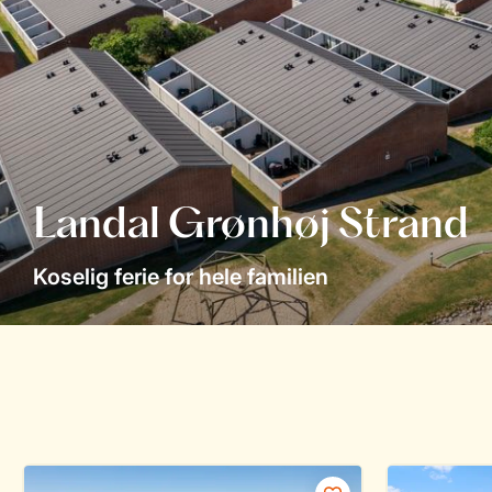
Landal Grønhøj Strand
Koselig ferie for hele familien