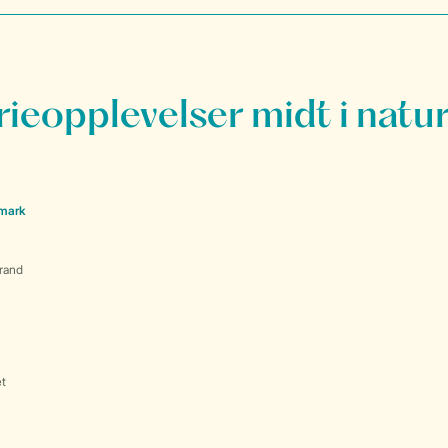
rieopplevelser midt i natu
nmark
rand
et