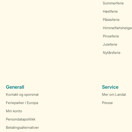
Sommerferie
Høstferie
Påskeferie
Himmelfartshelge
Pinseferie
Juleferie
Nytårsferie
Generall
Service
Kontakt og sporsmal
Mer om Landal
Ferieparker i Europa
Presse
Min konto
Persondatapolitikk
Betalingsalternativer