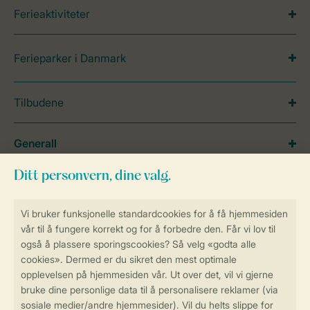
Ferieaktiviteter
Ferieparker i Danmark
Tilbudene
Generall
Service
Betalingsmuligheder
Sikker og rask online booking
Sikker datahåndtering