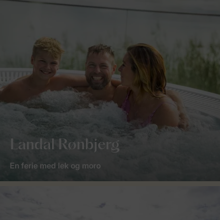
Landal Rønbjerg
En ferie med lek og moro