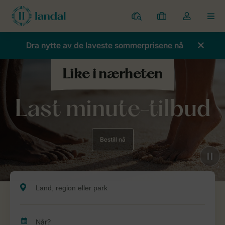
Parker
Mine
Toggle
MEN
bestillinger
the
my
Dra nytte av de laveste sommerprisene nå
account
dropdown
Last minute-tilbud
Bestill nå