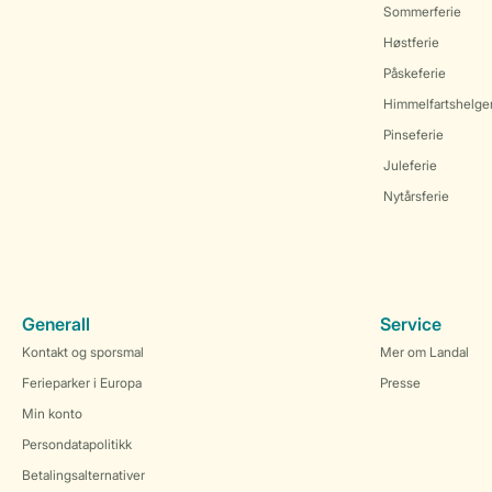
Sommerferie
Høstferie
Påskeferie
Himmelfartshelge
Pinseferie
Juleferie
Nytårsferie
Generall
Service
Kontakt og sporsmal
Mer om Landal
Ferieparker i Europa
Presse
Min konto
Persondatapolitikk
Betalingsalternativer