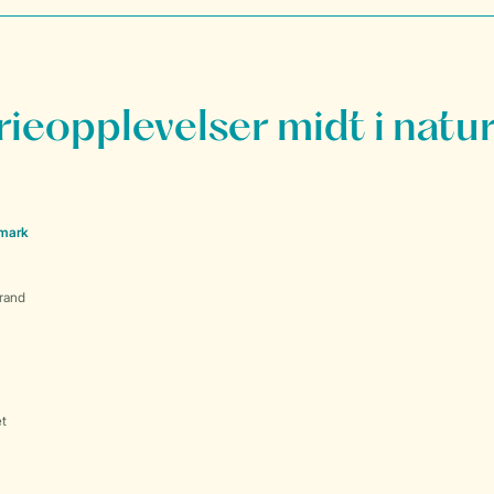
rieopplevelser midt i natu
nmark
rand
et