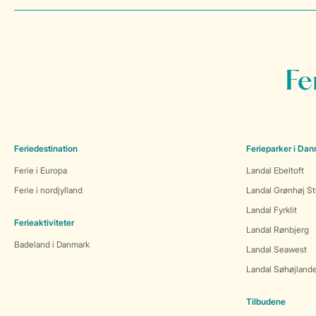
Fe
Feriedestination
Ferieparker i Da
Ferie i Europa
Landal Ebeltoft
Ferie i nordjylland
Landal Grønhøj St
Landal Fyrklit
Ferieaktiviteter
Landal Rønbjerg
Badeland i Danmark
Landal Seawest
Landal Søhøjland
Tilbudene