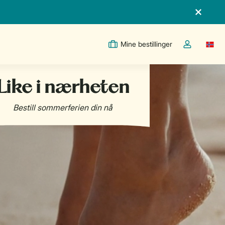
Mine bestillinger
Switc
Toggle the m