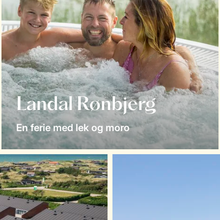
Landal Rønbjerg
En ferie med lek og moro