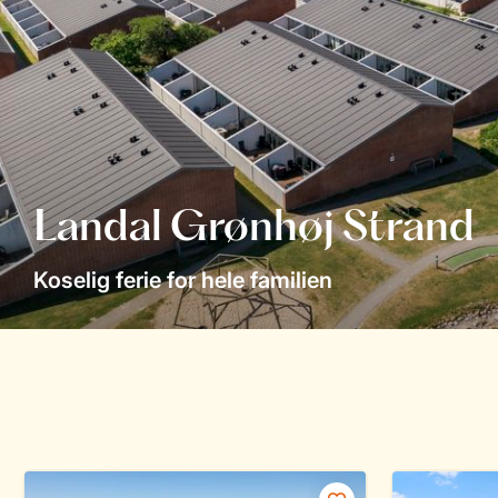
Landal Grønhøj Strand
Koselig ferie for hele familien