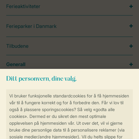
Ferieaktiviteter
Ferieparker i Danmark
Tilbudene
Generall
Service
Betalingsmuligheder
Sikker og rask online booking
Sikker datahåndtering