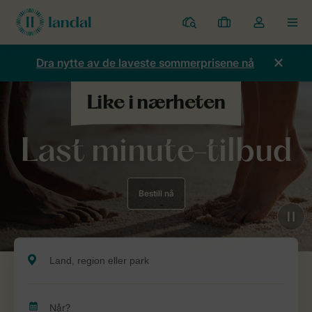
Parker
Mine
Toggle
MEN
bestillinger
the
my
Dra nytte av de laveste sommerprisene nå
account
dropdown
Last minute-tilbud
Bestill nå