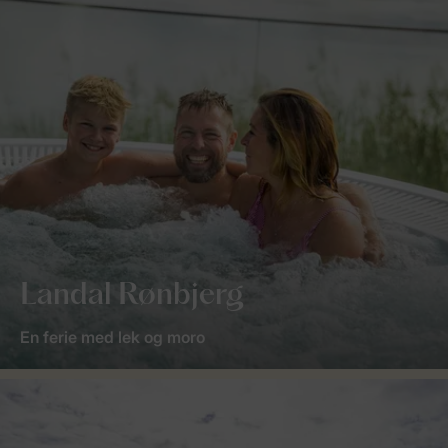
Landal Rønbjerg
En ferie med lek og moro