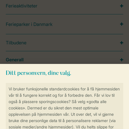
Ferieaktiviteter
Ferieparker i Danmark
Tilbudene
Generall
Service
Betalingsmuligheder
Sikker og rask online booking
Sikker datahåndtering