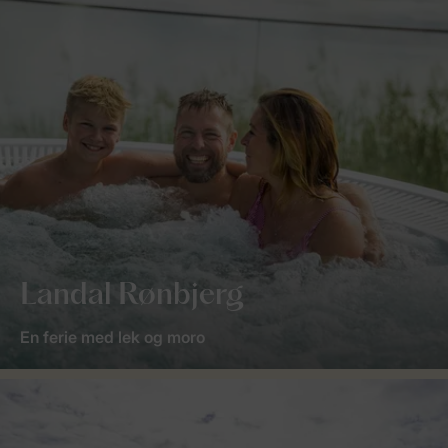
Landal Rønbjerg
En ferie med lek og moro