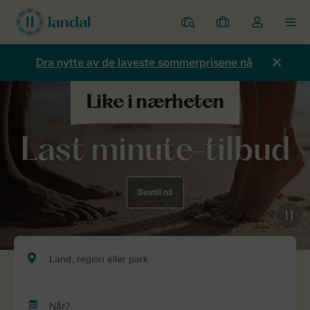
Parker
Mine
Toggle
MEN
bestillinger
the
my
Dra nytte av de laveste sommerprisene nå
account
dropdown
Last minute-tilbud
Bestill nå