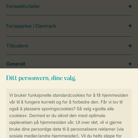
Ferieaktiviteter
Ferieparker i Danmark
Tilbudene
Generall
Service
Betalingsmuligheder
Sikker og rask online booking
Sikker datahåndtering