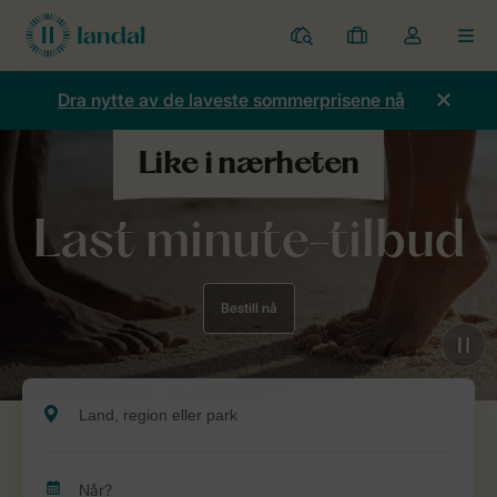
Parker
Mine
Toggle
MEN
bestillinger
the
my
Dra nytte av de laveste sommerprisene nå
account
dropdown
Last minute-tilbud
Bestill nå