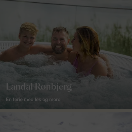
Landal Rønbjerg
En ferie med lek og moro