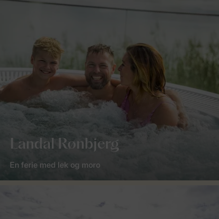
Landal Rønbjerg
En ferie med lek og moro