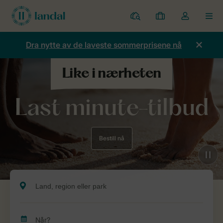
Parker
Mine
Toggle
MEN
bestillinger
the
my
Dra nytte av de laveste sommerprisene nå
account
dropdown
Last minute-tilbud
Bestill nå