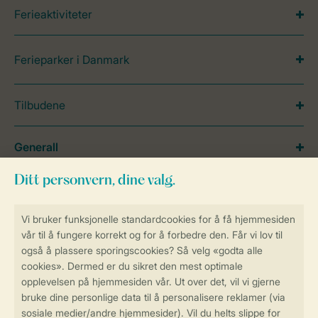
Ferieaktiviteter
Ferieparker i Danmark
Tilbudene
Generall
Service
Betalingsmuligheder
Sikker og rask online booking
Sikker datahåndtering