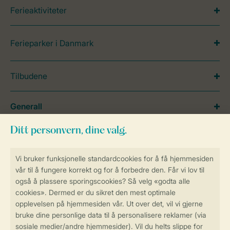
Ferieaktiviteter
Ferieparker i Danmark
Tilbudene
Generall
Service
Betalingsmuligheder
Sikker og rask online booking
Sikker datahåndtering