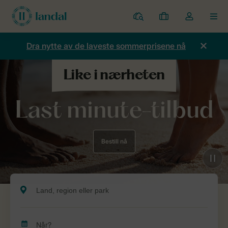
Parker
Mine
Toggle
MEN
bestillinger
the
my
Dra nytte av de laveste sommerprisene nå
account
dropdown
Last minute-tilbud
Bestill nå