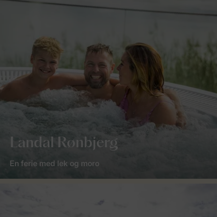
Landal Rønbjerg
En ferie med lek og moro