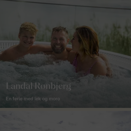
Landal Rønbjerg
En ferie med lek og moro