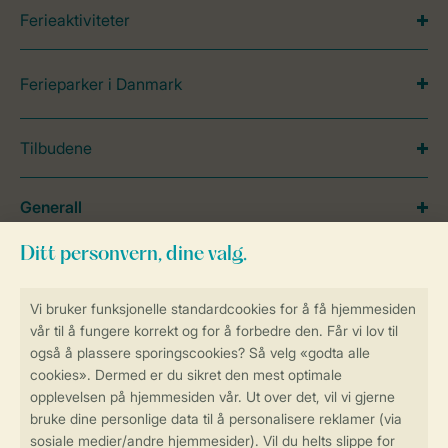
Ferieaktiviteter
Ferieparker i Danmark
Tilbudene
Generall
Service
Betalingsmuligheder
Sikker og rask online booking
Sikker datahåndtering