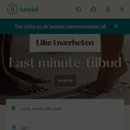
Parker
Mine
Toggle
MEN
bestillinger
the
my
Dra nytte av de laveste sommerprisene nå
account
dropdown
Last minute-tilbud
Bestill nå