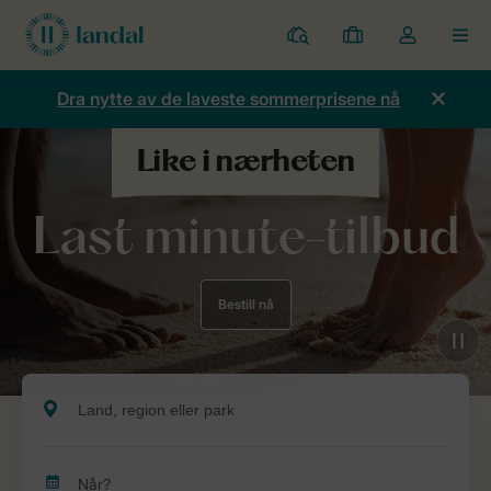
Parker
Mine
Toggle
MEN
bestillinger
the
my
Dra nytte av de laveste sommerprisene nå
account
dropdown
Last minute-tilbud
Bestill nå