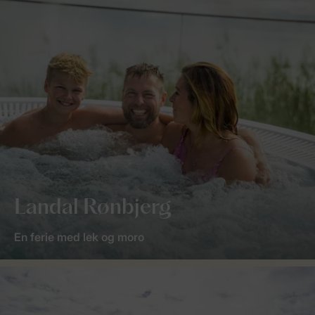
Landal Rønbjerg
En ferie med lek og moro