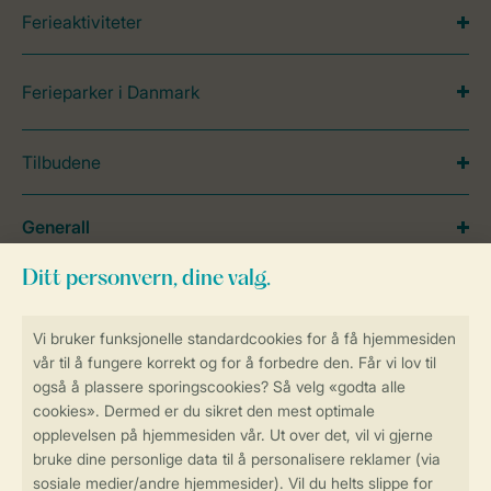
Ferieaktiviteter
Ferieparker i Danmark
Tilbudene
Generall
Service
Betalingsmuligheder
Sikker og rask online booking
Sikker datahåndtering