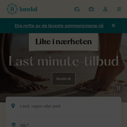
Parker
Mine
Toggle
MEN
bestillinger
the
my
Dra nytte av de laveste sommerprisene nå
account
dropdown
Last minute-tilbud
Bestill nå