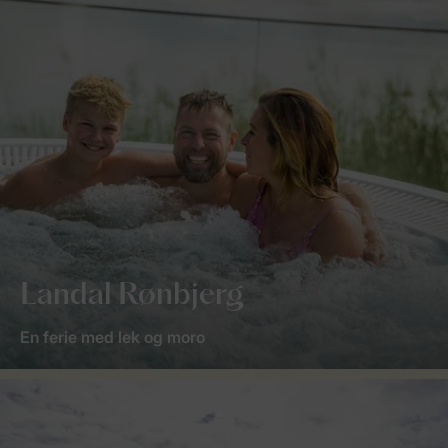
Landal Rønbjerg
En ferie med lek og moro