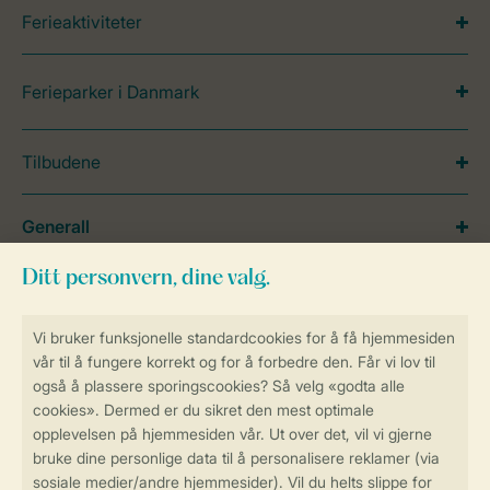
Ferieaktiviteter
Ferieparker i Danmark
Tilbudene
Generall
Service
Betalingsmuligheder
Sikker og rask online booking
Sikker datahåndtering