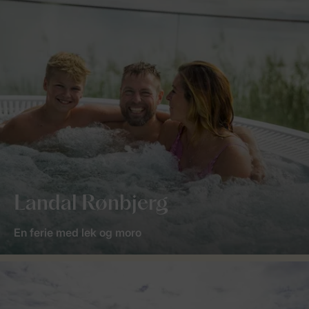
Landal Rønbjerg
En ferie med lek og moro