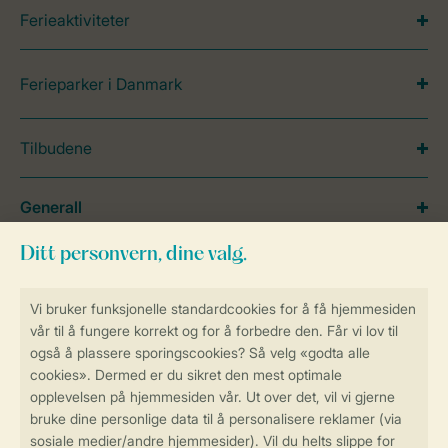
Ferieaktiviteter
Ferieparker i Danmark
Tilbudene
Generall
Service
Betalingsmuligheder
Sikker og rask online booking
Sikker datahåndtering