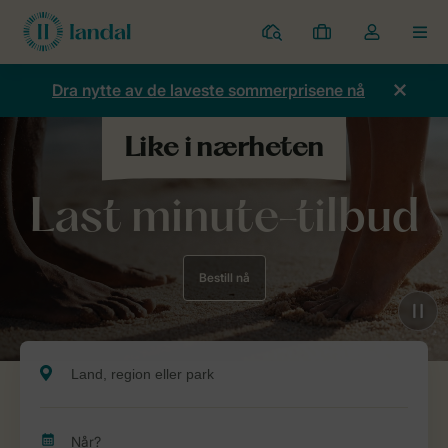
Parker
Mine
Toggle
MEN
bestillinger
the
my
Dra nytte av de laveste sommerprisene nå
account
dropdown
Last minute-tilbud
Bestill nå