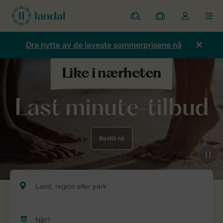
Parker
Mine
Toggle
MEN
bestillinger
the
my
Dra nytte av de laveste sommerprisene nå
account
dropdown
Last minute-tilbud
Bestill nå