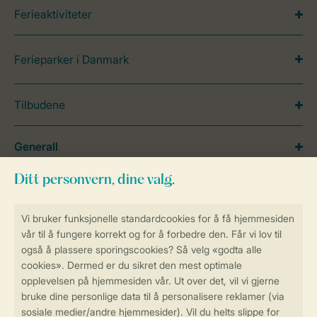
Ferieaktiviteter
Ferieparker i Danmark
Tilbudene
Generall
Service
Betalingsmuligheder
Sikker og rask online booking
Sikker datahåndtering