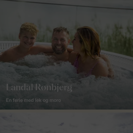
Landal Rønbjerg
En ferie med lek og moro