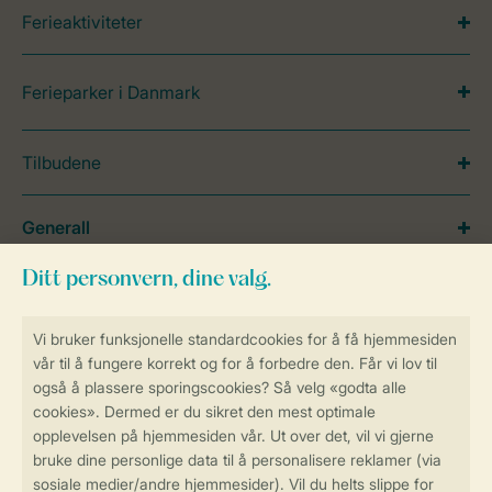
Ferieaktiviteter
Ferieparker i Danmark
Tilbudene
Generall
Service
Betalingsmuligheder
Sikker og rask online booking
Sikker datahåndtering