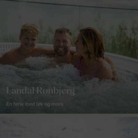
Landal Rønbjerg
En ferie med lek og moro