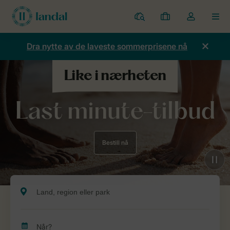
Parker
Mine
Toggle
MEN
bestillinger
the
my
Dra nytte av de laveste sommerprisene nå
account
dropdown
Last minute-tilbud
Bestill nå