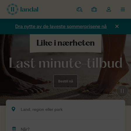
Parker
Mine
Toggle
MEN
bestillinger
the
my
Dra nytte av de laveste sommerprisene nå
account
dropdown
Last minute-tilbud
Bestill nå