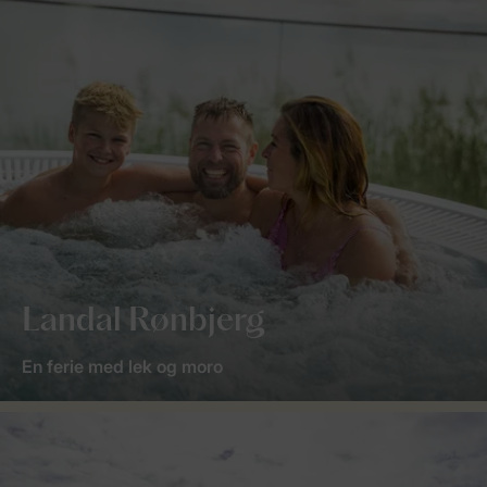
Landal Rønbjerg
En ferie med lek og moro