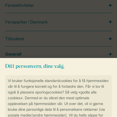
Ferieaktiviteter
Ferieparker i Danmark
Tilbudene
Generall
Service
Betalingsmuligheder
Sikker og rask online booking
Sikker datahåndtering