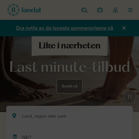
Parker
Mine
Toggle
MEN
bestillinger
the
my
Dra nytte av de laveste sommerprisene nå
account
dropdown
Last minute-tilbud
Bestill nå