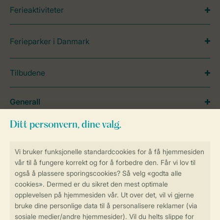
Ferieaktiviteter
Ferieparker i Danmark
Tilbudene
Generall
Service
Betalingsmuligheder
Sikker og rask online booking
Sikker datahåndtering