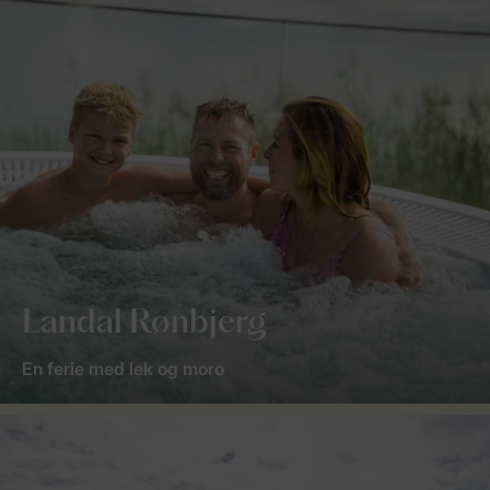
Landal Rønbjerg
En ferie med lek og moro