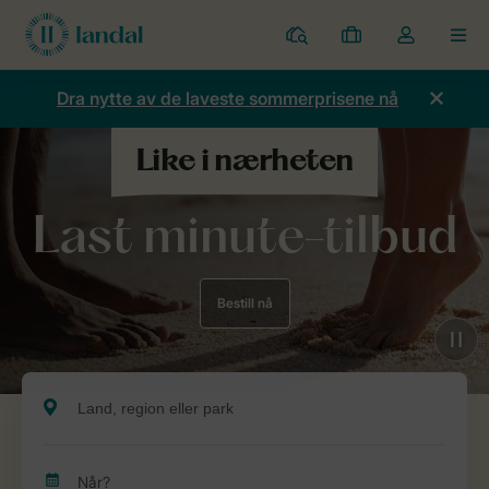
Parker
Mine
Toggle
MEN
bestillinger
the
my
Dra nytte av de laveste sommerprisene nå
account
dropdown
Last minute-tilbud
Bestill nå