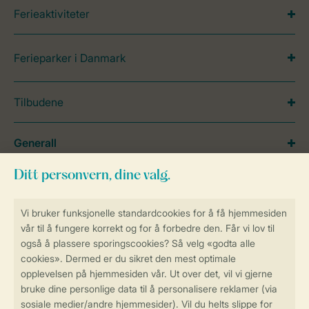
Ferieaktiviteter
Ferieparker i Danmark
Tilbudene
Generall
Service
Betalingsmuligheder
Sikker og rask online booking
Sikker datahåndtering