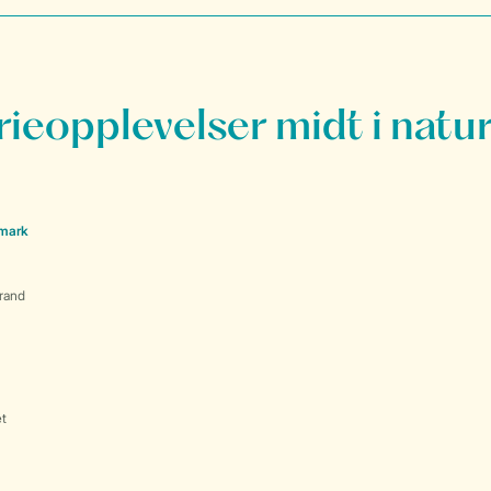
rieopplevelser midt i natu
nmark
rand
et