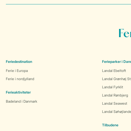
Fe
Feriedestination
Ferieparker i Da
Ferie i Europa
Landal Ebeltoft
Ferie i nordjylland
Landal Grønhøj St
Landal Fyrklit
Ferieaktiviteter
Landal Rønbjerg
Badeland i Danmark
Landal Seawest
Landal Søhøjland
Tilbudene