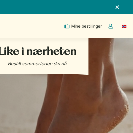
Mine bestillinger
Switc
Toggle the m