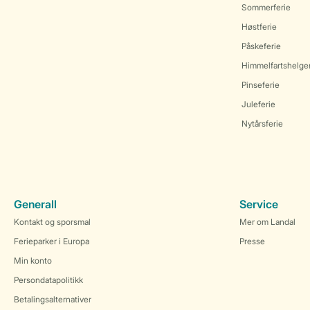
Sommerferie
Høstferie
Påskeferie
Himmelfartshelge
Pinseferie
Juleferie
Nytårsferie
Generall
Service
Kontakt og sporsmal
Mer om Landal
Ferieparker i Europa
Presse
Min konto
Persondatapolitikk
Betalingsalternativer