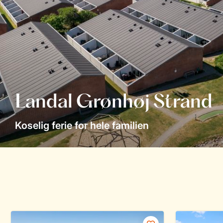
Landal Grønhøj Strand
Koselig ferie for hele familien