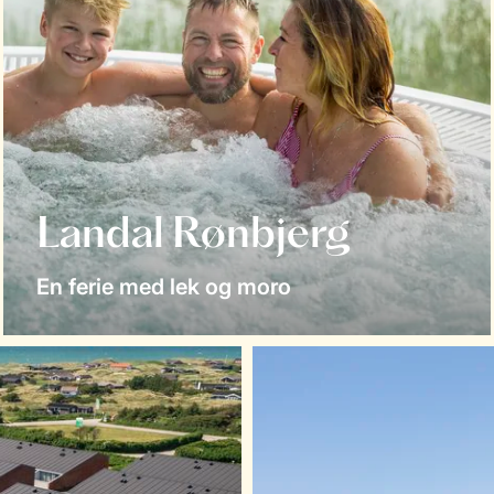
Landal Rønbjerg
En ferie med lek og moro